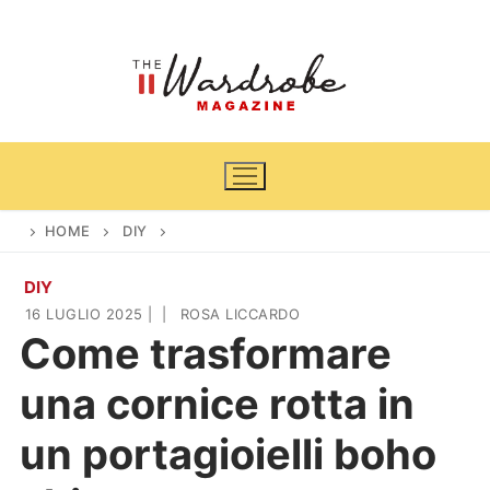
Vai
al
contenuto
HOME
DIY
DIY
Home
16 LUGLIO 2025
|
|
ROSA LICCARDO
Come trasformare
News
una cornice rotta in
Casa & Giardino
Cinema e TV
un portagioielli boho
DIY
Arredamento