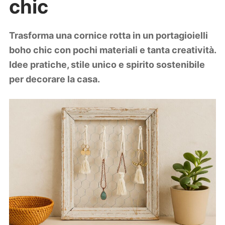
chic
Lifestyle
Piante e fiori
Viaggi
Trasforma una cornice rotta in un portagioielli
boho chic con pochi materiali e tanta creatività.
Zodiaco
Idee pratiche, stile unico e spirito sostenibile
per decorare la casa.