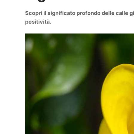
DIY
Arredamento
Scopri il significato profondo delle calle g
Lifestyle
Piante e fiori
positività.
Viaggi
Zodiaco