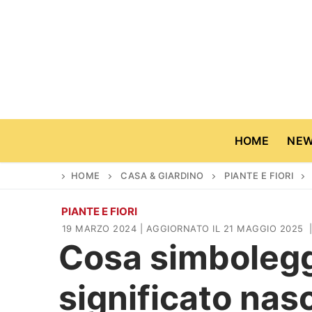
Vai
al
contenuto
HOME
NE
HOME
CASA & GIARDINO
PIANTE E FIORI
PIANTE E FIORI
Home
19 MARZO 2024
| AGGIORNATO IL 21 MAGGIO 2025
|
Cosa simboleggia
News
significato nas
Casa & Giardino
Cinema e TV