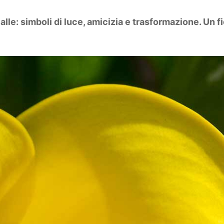
ialle: simboli di luce, amicizia e trasformazione. Un f