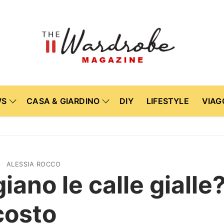
WS
CASA & GIARDINO
DIY
LIFESTYLE
VIAG
ALESSIA ROCCO
no le calle gialle? 
costo