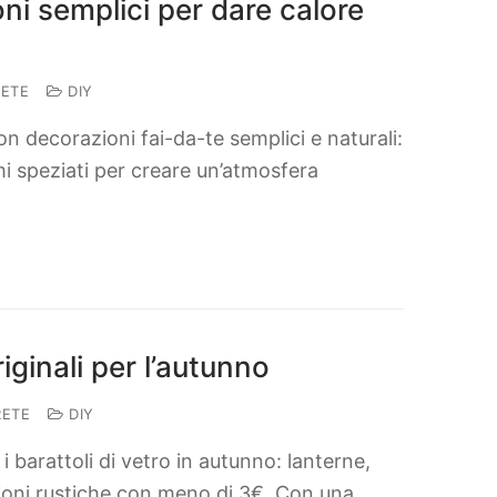
ni semplici per dare calore
RETE
DIY
con decorazioni fai-da-te semplici e naturali:
i speziati per creare un’atmosfera
riginali per l’autunno
RETE
DIY
e i barattoli di vetro in autunno: lanterne,
zioni rustiche con meno di 3€. Con una…