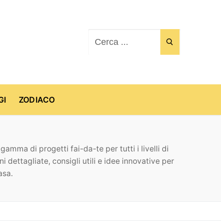
Cerca:
GI
ZODIACO
amma di progetti fai-da-te per tutti i livelli di
i dettagliate, consigli utili e idee innovative per
asa.