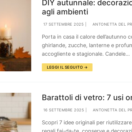
DIY autunnale: decorazio
agli ambienti
17 SETTEMBRE 2025
|
ANTONETTA DEL P
Porta in casa il calore dell’autunno 
ghirlande, zucche, lanterne e profum
accogliente e stagionale. Candele…
LEGGI IL SEGUITO →
Barattoli di vetro: 7 usi o
16 SETTEMBRE 2025
|
ANTONETTA DEL P
Scopri 7 idee originali per riutilizzar
regali fai-da-te, conserve e decora