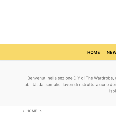
Vai
al
contenuto
HOME
NE
Benvenuti nella sezione DIY di The Wardrobe, dov
Home
abilità, dai semplici lavori di ristrutturazione d
isp
News
Casa & Giardino
Cinema e TV
HOME