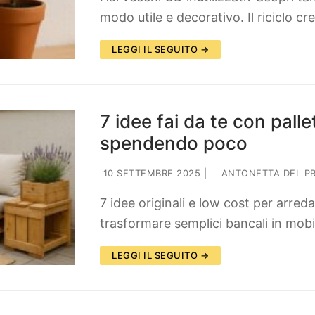
modo utile e decorativo. Il riciclo c
LEGGI IL SEGUITO →
7 idee fai da te con pall
spendendo poco
10 SETTEMBRE 2025
|
ANTONETTA DEL P
7 idee originali e low cost per arred
trasformare semplici bancali in mobili 
LEGGI IL SEGUITO →