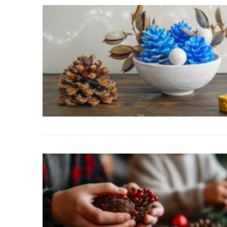
DIY
Arredamento
Lifestyle
Piante e fiori
Viaggi
Zodiaco