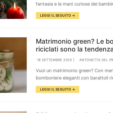
fantasia e le mani curiose dei bamb
LEGGI IL SEGUITO →
Matrimonio green? Le bo
riciclati sono la tenden
18 SETTEMBRE 2025
|
ANTONETTA DEL P
Vuoi un matrimonio green? Con meno 
bomboniere eleganti con barattoli ric
LEGGI IL SEGUITO →