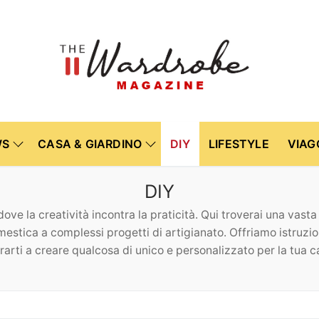
WS
CASA & GIARDINO
DIY
LIFESTYLE
VIAG
DIY
e la creatività incontra la praticità. Qui troverai una vasta g
omestica a complessi progetti di artigianato. Offriamo istruzion
irarti a creare qualcosa di unico e personalizzato per la tua c