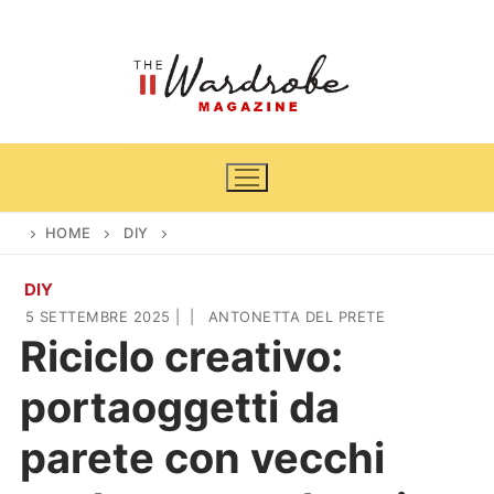
Vai
al
contenuto
HOME
DIY
DIY
Home
5 SETTEMBRE 2025
|
|
ANTONETTA DEL PRETE
Riciclo creativo:
News
portaoggetti da
Casa & Giardino
Cinema e TV
parete con vecchi
DIY
Arredamento