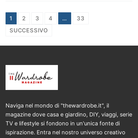
Paginazione
1
2
3
4
…
33
degli
SUCCESSIVO
articoli
Naviga nel mondo di "thewardrobe.it", il
magazine dove casa e giardino, DIY, viaggi, serie
TV e lifestyle si fondono in un'unica fonte di
ispirazione. Entra nel nostro universo creativo