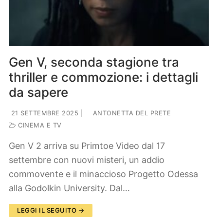
Lifestyle
Piante e fiori
Viaggi
Zodiaco
Gen V, seconda stagione tra
thriller e commozione: i dettagli
da sapere
21 SETTEMBRE 2025
|
ANTONETTA DEL PRETE
CINEMA E TV
Gen V 2 arriva su Primtoe Video dal 17
settembre con nuovi misteri, un addio
commovente e il minaccioso Progetto Odessa
alla Godolkin University. Dal…
LEGGI IL SEGUITO →