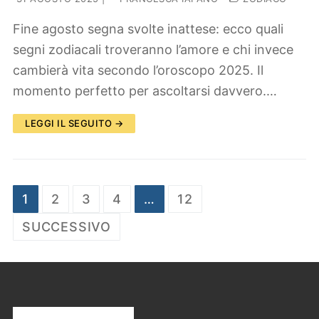
Fine agosto segna svolte inattese: ecco quali
segni zodiacali troveranno l’amore e chi invece
cambierà vita secondo l’oroscopo 2025. Il
momento perfetto per ascoltarsi davvero.…
LEGGI IL SEGUITO →
Paginazione
1
2
3
4
…
12
degli
SUCCESSIVO
articoli