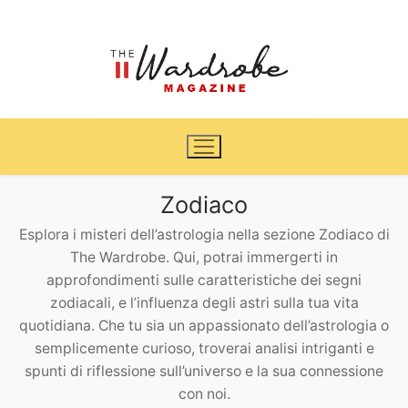
Vai
al
contenuto
Zodiaco
Esplora i misteri dell’astrologia nella sezione Zodiaco di
Home
The Wardrobe. Qui, potrai immergerti in
approfondimenti sulle caratteristiche dei segni
News
zodiacali, e l’influenza degli astri sulla tua vita
quotidiana. Che tu sia un appassionato dell’astrologia o
Casa & Giardino
Cinema e TV
semplicemente curioso, troverai analisi intriganti e
spunti di riflessione sull’universo e la sua connessione
DIY
Arredamento
con noi.