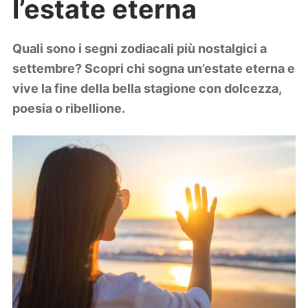
l’estate eterna
Lifestyle
Piante e fiori
Viaggi
Quali sono i segni zodiacali più nostalgici a
settembre? Scopri chi sogna un’estate eterna e
Zodiaco
vive la fine della bella stagione con dolcezza,
poesia o ribellione.