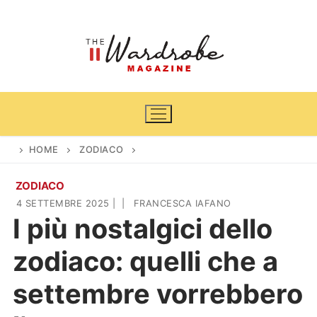
Vai
al
contenuto
HOME
ZODIACO
ZODIACO
Home
4 SETTEMBRE 2025
|
|
FRANCESCA IAFANO
I più nostalgici dello
News
zodiaco: quelli che a
Casa & Giardino
Cinema e TV
settembre vorrebbero
DIY
Arredamento