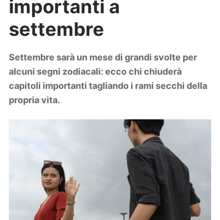
importanti a
Lifestyle
Piante e fiori
settembre
Viaggi
Zodiaco
Settembre sarà un mese di grandi svolte per
alcuni segni zodiacali: ecco chi chiuderà
capitoli importanti tagliando i rami secchi della
propria vita.