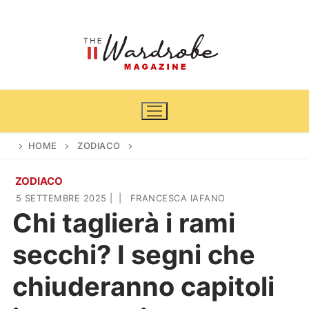
Vai
al
contenuto
HOME
ZODIACO
ZODIACO
Home
5 SETTEMBRE 2025
|
|
FRANCESCA IAFANO
Chi taglierà i rami
News
secchi? I segni che
Casa & Giardino
Cinema e TV
chiuderanno capitoli
DIY
Arredamento