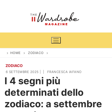
Vai
al
contenuto
HOME
ZODIACO
ZODIACO
Home
6 SETTEMBRE 2025
|
|
FRANCESCA IAFANO
I 4 segni più
News
determinati dello
Casa & Giardino
Cinema e TV
zodiaco: a settembre
DIY
Arredamento