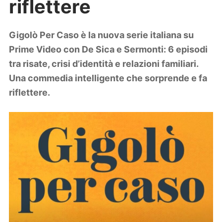
riflettere
Lifestyle
Piante e fiori
Viaggi
Gigolò Per Caso è la nuova serie italiana su
Prime Video con De Sica e Sermonti: 6 episodi
Zodiaco
tra risate, crisi d’identità e relazioni familiari.
Una commedia intelligente che sorprende e fa
riflettere.