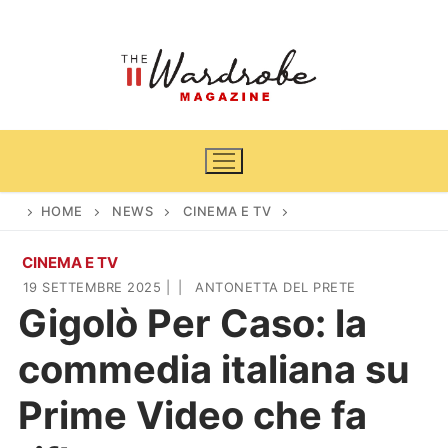
Vai
al
contenuto
HOME
NEWS
CINEMA E TV
CINEMA E TV
Home
19 SETTEMBRE 2025
|
|
ANTONETTA DEL PRETE
Gigolò Per Caso: la
News
commedia italiana su
Casa & Giardino
Cinema e TV
Prime Video che fa
DIY
Arredamento