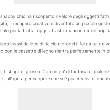
o shabby chic ha riscoperto il valore degli oggetti fat
licità, il recupero creativo è diventato un piccolo ges
lo per la frutta, oggi si trasformano in mobili original
 invasi da idee di riciclo e progetti fai da te: c’è vog
to con le cassette di legno rientra perfettamente in qu
, ti sbagli di grosso. Con un po’ di fantasia e qualch
si all’opera per scoprire che si è più creativi di quant