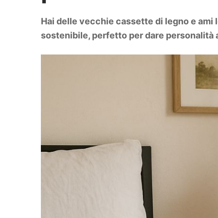
DIY
Arredamento
Hai delle vecchie cassette di legno e ami 
Lifestyle
Piante e fiori
sostenibile, perfetto per dare personalità 
Viaggi
Zodiaco