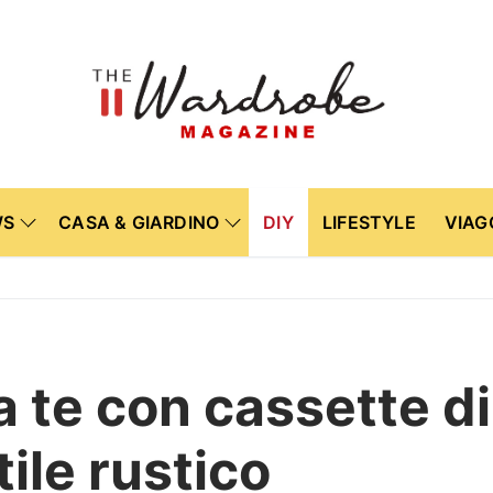
WS
CASA & GIARDINO
DIY
LIFESTYLE
VIAG
 te con cassette di
ile rustico