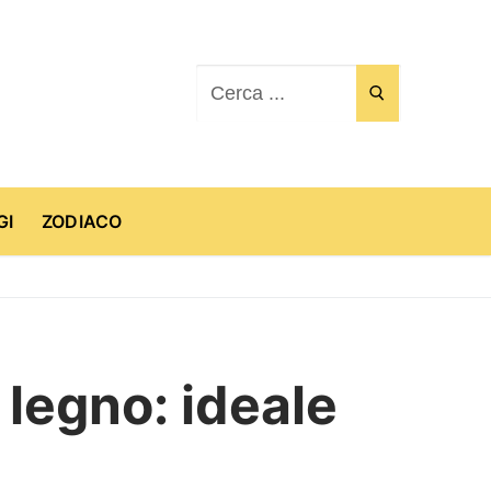
Cerca:
GI
ZODIACO
 legno: ideale