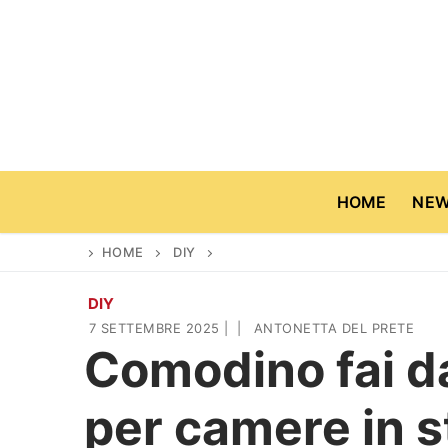
Vai
al
contenuto
HOME
NE
HOME
DIY
DIY
Home
7 SETTEMBRE 2025
|
|
ANTONETTA DEL PRETE
Comodino fai da
News
per camere in st
Casa & Giardino
Cinema e TV