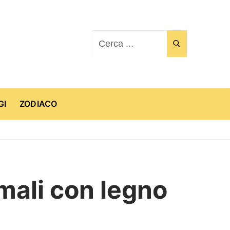
Cerca:
GI
ZODIACO
mali con legno