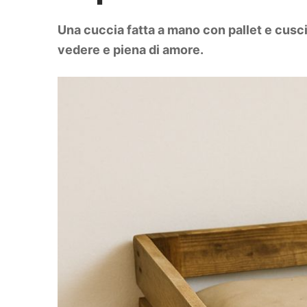
DIY
Arredamento
Una cuccia fatta a mano con pallet e cuscin
Lifestyle
Piante e fiori
vedere e piena di amore.
Viaggi
Zodiaco