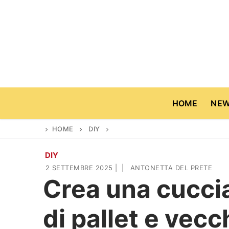
Vai
al
contenuto
HOME
NE
HOME
DIY
DIY
Home
2 SETTEMBRE 2025
|
|
ANTONETTA DEL PRETE
Crea una cuccia
News
di pallet e vecc
Casa & Giardino
Cinema e TV