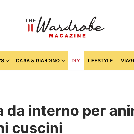
WS
CASA & GIARDINO
DIY
LIFESTYLE
VIAG
 da interno per ani
hi cuscini