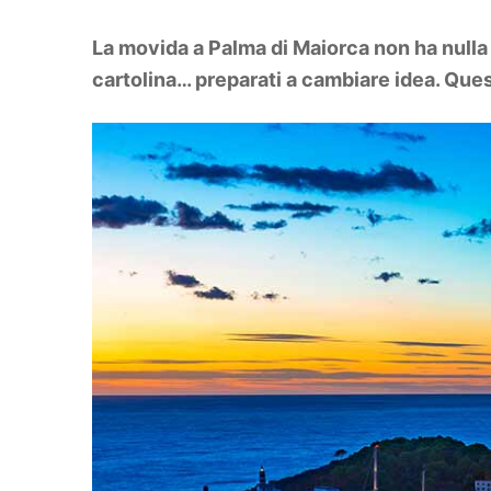
DIY
Arredamento
La movida a Palma di Maiorca non ha nulla 
Lifestyle
Piante e fiori
cartolina… preparati a cambiare idea. Quest
Viaggi
Zodiaco