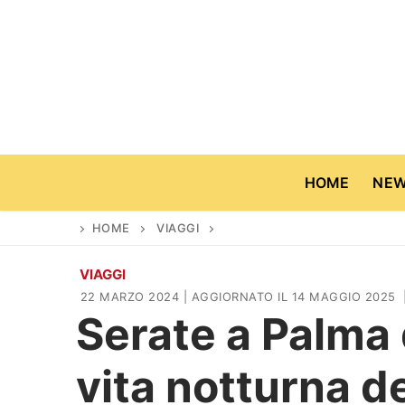
Vai
al
contenuto
HOME
NE
HOME
VIAGGI
VIAGGI
Home
22 MARZO 2024
| AGGIORNATO IL 14 MAGGIO 2025
Serate a Palma 
News
vita notturna de
Casa & Giardino
Cinema e TV