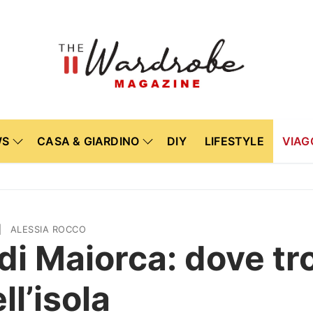
WS
CASA & GIARDINO
DIY
LIFESTYLE
VIAG
|
ALESSIA ROCCO
di Maiorca: dove tro
ll’isola