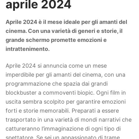
aprile 2024
Lifestyle
Piante e fiori
Viaggi
Aprile 2024 è il mese ideale per gli amanti del
cinema. Con una varietà di generi e storie, il
Zodiaco
grande schermo promette emozioni e
intrattenimento.
Aprile 2024 si annuncia come un mese
imperdibile per gli amanti del cinema, con una
programmazione che spazia dai grandi
blockbuster a commoventi biopic. Ogni film in
uscita sembra scolpito per garantire emozioni
forti e storie memorabili. Preparati a essere
trasportato in una varietà di mondi narrativi che
cattureranno l’immaginazione di ogni tipo di
spettatore. Se sei un appassionato di trame