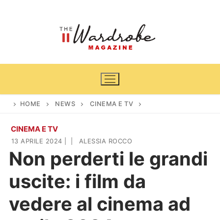
Vai
al
contenuto
HOME
NEWS
CINEMA E TV
CINEMA E TV
Home
13 APRILE 2024
|
|
ALESSIA ROCCO
Non perderti le grandi
News
uscite: i film da
Casa & Giardino
Cinema e TV
vedere al cinema ad
DIY
Arredamento