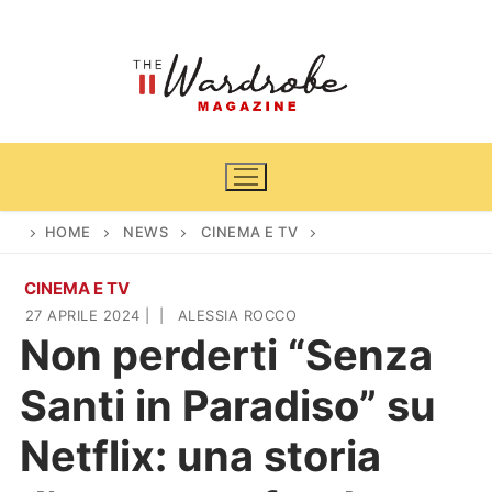
Vai
al
contenuto
HOME
NEWS
CINEMA E TV
CINEMA E TV
Home
27 APRILE 2024
|
|
ALESSIA ROCCO
Non perderti “Senza
News
Santi in Paradiso” su
Casa & Giardino
Cinema e TV
Netflix: una storia
DIY
Arredamento