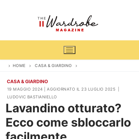
Vai
al
contenuto
HOME
CASA & GIARDINO
CASA & GIARDINO
Home
19 MAGGIO 2024
| AGGIORNATO IL 23 LUGLIO 2025
|
LUDOVIC BASTIANIELLO
News
Lavandino otturato?
Casa & Giardino
Cinema e TV
Ecco come sbloccarlo
DIY
Arredamento
facilmente