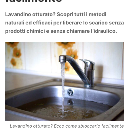
Lifestyle
Piante e fiori
Lavandino otturato? Scopri tutti i metodi
Viaggi
naturali ed efficaci per liberare lo scarico senza
prodotti chimici e senza chiamare l’idraulico.
Zodiaco
Lavandino otturato? Ecco come sbloccarlo facilmente