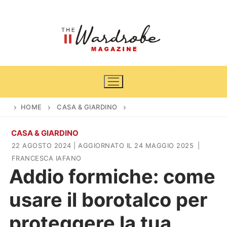
Vai
al
contenuto
HOME
CASA & GIARDINO
CASA & GIARDINO
Home
22 AGOSTO 2024
| AGGIORNATO IL 24 MAGGIO 2025
|
FRANCESCA IAFANO
News
Addio formiche: come
Casa & Giardino
Cinema e TV
usare il borotalco per
DIY
Arredamento
proteggere la tua