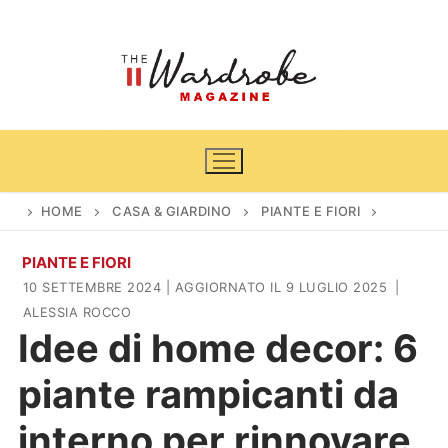
Vai
al
contenuto
HOME
CASA & GIARDINO
PIANTE E FIORI
PIANTE E FIORI
Home
10 SETTEMBRE 2024
| AGGIORNATO IL 9 LUGLIO 2025
|
ALESSIA ROCCO
News
Idee di home decor: 6
Casa & Giardino
Cinema e TV
piante rampicanti da
DIY
Arredamento
interno per rinnovare