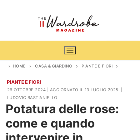
Vai
al
contenuto
HOME
CASA & GIARDINO
PIANTE E FIORI
PIANTE E FIORI
Home
26 OTTOBRE 2024
| AGGIORNATO IL 13 LUGLIO 2025
|
LUDOVIC BASTIANIELLO
News
Potatura delle rose:
Casa & Giardino
Cinema e TV
come e quando
DIY
Arredamento
intervenire in