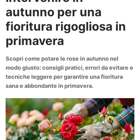
Lifestyle
autunno per una
Piante e fiori
Viaggi
fioritura rigogliosa in
Zodiaco
primavera
Scopri come potare le rose in autunno nel
modo giusto: consigli pratici, errori da evitare e
tecniche leggere per garantire una fioritura
sana e abbondante in primavera.