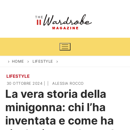
Vai
al
contenuto
HOME
LIFESTYLE
LIFESTYLE
Home
30 OTTOBRE 2024
|
|
ALESSIA ROCCO
La vera storia della
News
minigonna: chi l’ha
Casa & Giardino
Cinema e TV
inventata e come ha
DIY
Arredamento