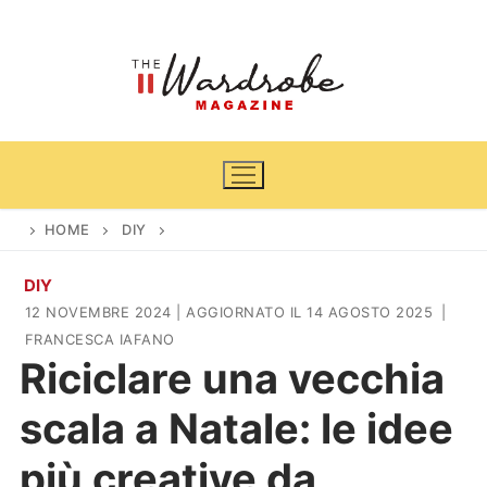
Vai
al
contenuto
HOME
DIY
DIY
Home
12 NOVEMBRE 2024
| AGGIORNATO IL 14 AGOSTO 2025
|
FRANCESCA IAFANO
News
Riciclare una vecchia
Casa & Giardino
Cinema e TV
scala a Natale: le idee
DIY
Arredamento
più creative da