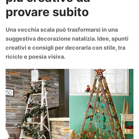
Lifestyle
provare subito
Piante e fiori
Viaggi
Una vecchia scala può trasformarsi in una
Zodiaco
suggestiva decorazione natalizia. Idee, spunti
creativi e consigli per decorarla con stile, tra
riciclo e poesia visiva.