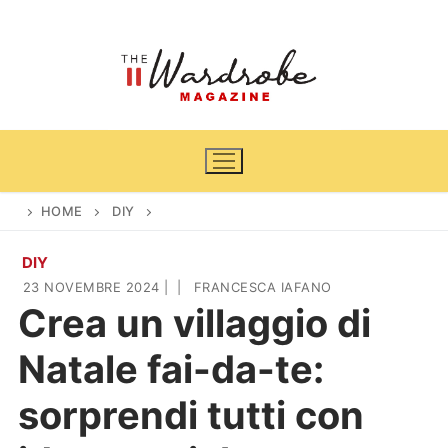
Vai
al
contenuto
HOME
DIY
DIY
Home
23 NOVEMBRE 2024
|
|
FRANCESCA IAFANO
Crea un villaggio di
News
Natale fai-da-te:
Casa & Giardino
Cinema e TV
sorprendi tutti con
DIY
Arredamento