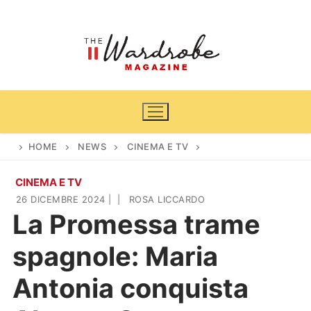
Vai
al
contenuto
HOME
NEWS
CINEMA E TV
CINEMA E TV
Home
26 DICEMBRE 2024
|
|
ROSA LICCARDO
La Promessa trame
News
spagnole: Maria
Casa & Giardino
Cinema e TV
Antonia conquista
DIY
Arredamento