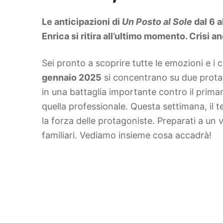
DIY
Arredamento
Le anticipazioni di
Un Posto al Sole
dal 6 a
Lifestyle
Piante e fiori
Enrica si ritira all’ultimo momento. Crisi a
Viaggi
Sei pronto a scoprire tutte le emozioni e i 
Zodiaco
gennaio 2025
si concentrano su due protag
in una battaglia importante contro il prima
quella professionale. Questa settimana, il te
la forza delle protagoniste. Preparati a un vi
familiari. Vediamo insieme cosa accadrà!