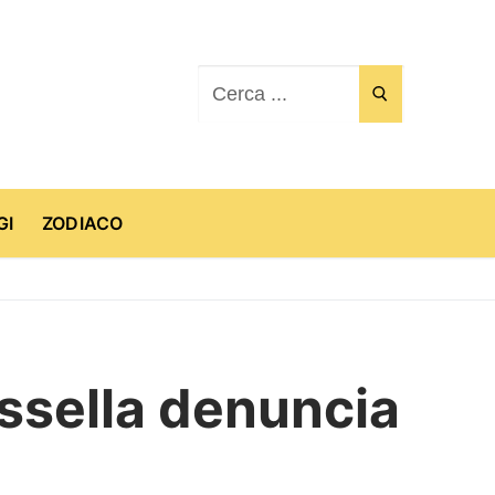
Cerca:
GI
ZODIACO
ossella denuncia