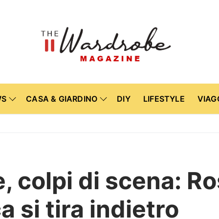
WS
CASA & GIARDINO
DIY
LIFESTYLE
VIAG
e, colpi di scena: R
 si tira indietro