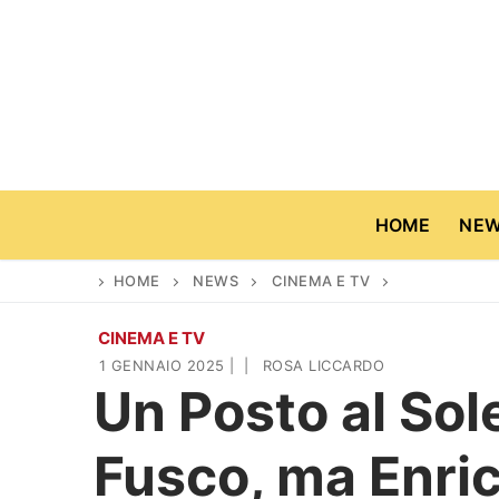
Vai
al
contenuto
HOME
NE
HOME
NEWS
CINEMA E TV
CINEMA E TV
Home
1 GENNAIO 2025
|
|
ROSA LICCARDO
Un Posto al Sol
News
Fusco, ma Enrica
Casa & Giardino
Cinema e TV