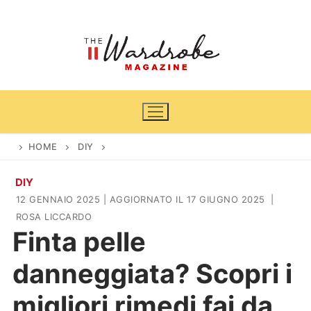
Vai
al
contenuto
HOME
DIY
DIY
Home
12 GENNAIO 2025
| AGGIORNATO IL 17 GIUGNO 2025
|
ROSA LICCARDO
News
Finta pelle
Casa & Giardino
Cinema e TV
danneggiata? Scopri i
DIY
Arredamento
migliori rimedi fai da