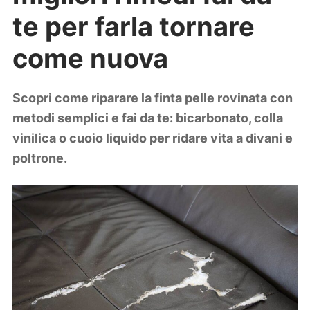
Lifestyle
te per farla tornare
Piante e fiori
Viaggi
come nuova
Zodiaco
Scopri come riparare la finta pelle rovinata con
metodi semplici e fai da te: bicarbonato, colla
vinilica o cuoio liquido per ridare vita a divani e
poltrone.