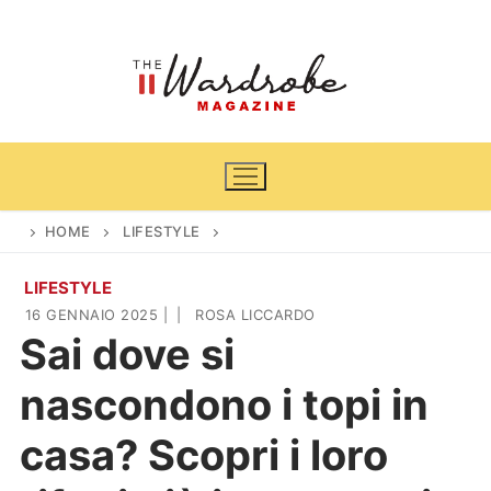
Vai
al
contenuto
HOME
LIFESTYLE
LIFESTYLE
Home
16 GENNAIO 2025
|
|
ROSA LICCARDO
Sai dove si
News
nascondono i topi in
Casa & Giardino
Cinema e TV
casa? Scopri i loro
DIY
Arredamento