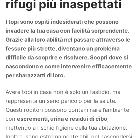
rifugi più inaspettati
Lifestyle
Piante e fiori
Viaggi
I topi sono ospiti indesiderati che possono
invadere la tua casa con facilità sorprendente.
Zodiaco
Grazie alla loro abilità nel passare attraverso le
fessure più strette, diventano un problema
difficile da scoprire e risolvere. Scopri dove si
nascondono e come intervenire efficacemente
per sbarazzarti di loro.
Avere topi in casa non è solo un fastidio, ma
rappresenta un serio pericolo per la salute.
Questi roditori possono contaminare l’ambiente
con
escrementi, urina e residui di cibo
,
mettendo a rischio l’igiene della tua abitazione.
Inoltre, sono estremamente abili nel nascondersi