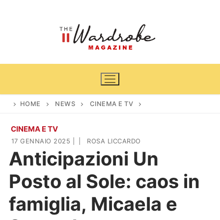
Vai
al
contenuto
HOME
NEWS
CINEMA E TV
CINEMA E TV
Home
17 GENNAIO 2025
|
|
ROSA LICCARDO
Anticipazioni Un
News
Posto al Sole: caos in
Casa & Giardino
Cinema e TV
famiglia, Micaela e
DIY
Arredamento