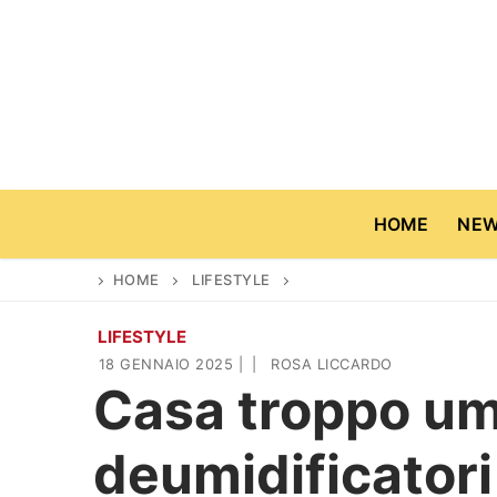
Vai
al
contenuto
HOME
NE
HOME
LIFESTYLE
LIFESTYLE
Home
18 GENNAIO 2025
|
|
ROSA LICCARDO
Casa troppo um
News
deumidificatori
Casa & Giardino
Cinema e TV