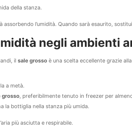
ida della stanza.
verà assorbendo l’umidità. Quando sarà esaurito, sosti
umidità negli ambienti 
andi, il
sale grosso
è una scelta eccellente grazie all
ala a metà.
e grosso
, preferibilmente tenuto in freezer per almeno
na la bottiglia nella stanza più umida.
’aria più asciutta e respirabile.