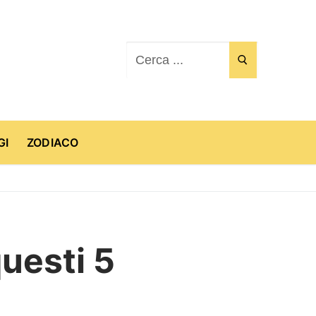
Cerca:
GI
ZODIACO
uesti 5