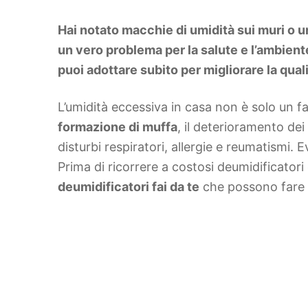
DIY
Arredamento
Hai notato macchie di umidità sui muri o u
Lifestyle
Piante e fiori
un vero problema per la salute e l’ambien
Viaggi
puoi adottare subito per migliorare la quali
Zodiaco
L’umidità eccessiva in casa non è solo un f
formazione di muffa
, il deterioramento de
disturbi respiratori, allergie e reumatismi. 
Prima di ricorrere a costosi deumidificatori
deumidificatori fai da te
che possono fare 