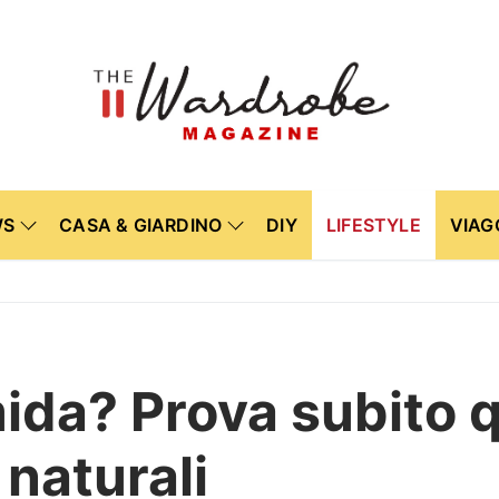
WS
CASA & GIARDINO
DIY
LIFESTYLE
VIAG
ida? Prova subito q
 naturali