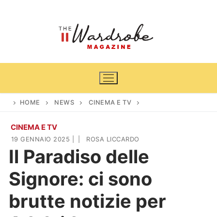
Vai
al
contenuto
HOME
NEWS
CINEMA E TV
CINEMA E TV
Home
19 GENNAIO 2025
|
|
ROSA LICCARDO
Il Paradiso delle
News
Signore: ci sono
Casa & Giardino
Cinema e TV
brutte notizie per
DIY
Arredamento