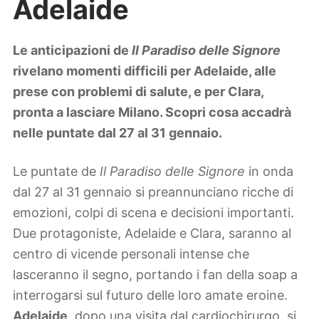
Adelaide
Lifestyle
Piante e fiori
Viaggi
Le anticipazioni de
Il Paradiso delle Signore
rivelano momenti difficili per Adelaide, alle
Zodiaco
prese con problemi di salute, e per Clara,
pronta a lasciare Milano. Scopri cosa accadrà
nelle puntate dal 27 al 31 gennaio.
Le puntate de
Il Paradiso delle Signore
in onda
dal 27 al 31 gennaio si preannunciano ricche di
emozioni, colpi di scena e decisioni importanti.
Due protagoniste, Adelaide e Clara, saranno al
centro di vicende personali intense che
lasceranno il segno, portando i fan della soap a
interrogarsi sul futuro delle loro amate eroine.
Adelaide
, dopo una visita dal cardiochirurgo, si