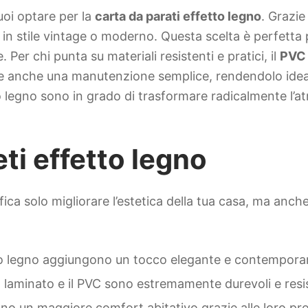
uoi optare per la
carta da parati effetto legno
. Grazie
o in stile vintage o moderno. Questa scelta è perfetta
 Per chi punta su materiali resistenti e pratici, il
PVC 
e anche una manutenzione semplice, rendendolo ideal
tto legno sono in grado di trasformare radicalmente l’a
ti effetto legno
fica solo migliorare l’estetica della tua casa, ma anche
tto legno aggiungono un tocco elegante e contempora
il laminato e il PVC sono estremamente durevoli e res
ono un maggiore comfort abitativo grazie alle loro prop