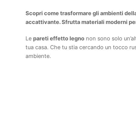
DIY
Arredamento
Scopri come trasformare gli ambienti della
Lifestyle
Piante e fiori
accattivante. Sfrutta materiali moderni per
Viaggi
Le
pareti effetto legno
non sono solo un’alt
Zodiaco
tua casa. Che tu stia cercando un tocco ru
ambiente.