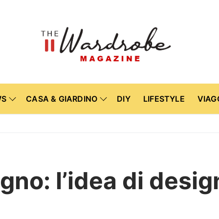
WS
CASA & GIARDINO
DIY
LIFESTYLE
VIAG
egno: l’idea di desi