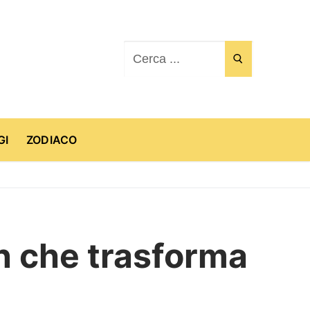
Cerca:
GI
ZODIACO
gn che trasforma