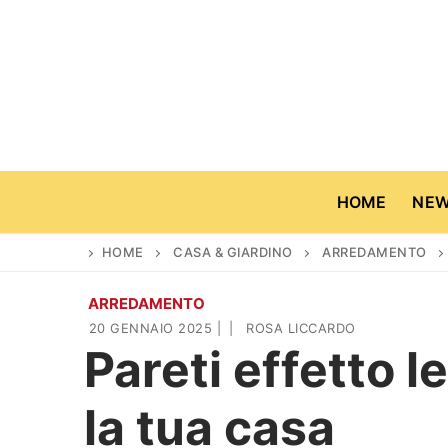
Vai
al
contenuto
HOME
NE
HOME
CASA & GIARDINO
ARREDAMENTO
ARREDAMENTO
Home
20 GENNAIO 2025
|
|
ROSA LICCARDO
Pareti effetto l
News
la tua casa
Casa & Giardino
Cinema e TV