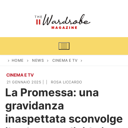
Vai
al
contenuto
HOME
NEWS
CINEMA E TV
CINEMA E TV
Home
21 GENNAIO 2025
|
|
ROSA LICCARDO
La Promessa: una
News
gravidanza
Casa & Giardino
Cinema e TV
inaspettata sconvolge
DIY
Arredamento