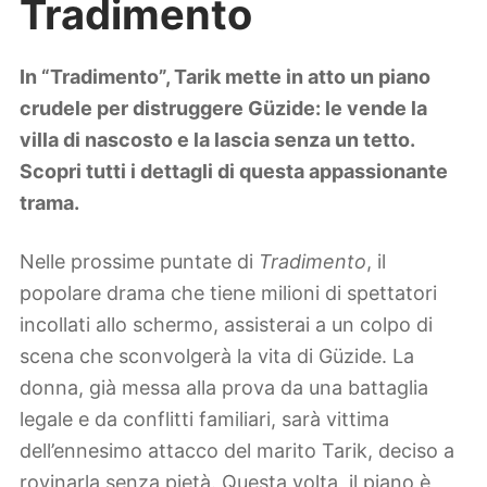
Tradimento
Lifestyle
Piante e fiori
Viaggi
In “Tradimento”, Tarik mette in atto un piano
crudele per distruggere Güzide: le vende la
Zodiaco
villa di nascosto e la lascia senza un tetto.
Scopri tutti i dettagli di questa appassionante
trama.
Nelle prossime puntate di
Tradimento
, il
popolare drama che tiene milioni di spettatori
incollati allo schermo, assisterai a un colpo di
scena che sconvolgerà la vita di Güzide. La
donna, già messa alla prova da una battaglia
legale e da conflitti familiari, sarà vittima
dell’ennesimo attacco del marito Tarik, deciso a
rovinarla senza pietà. Questa volta, il piano è