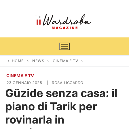
Vai
al
contenuto
HOME
NEWS
CINEMA E TV
CINEMA E TV
Home
23 GENNAIO 2025
|
|
ROSA LICCARDO
Güzide senza casa: il
News
piano di Tarik per
Casa & Giardino
Cinema e TV
rovinarla in
DIY
Arredamento