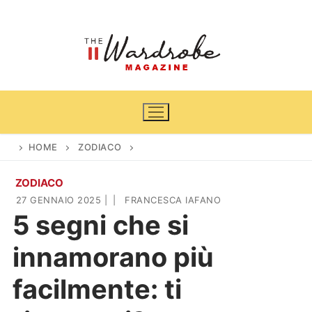
Vai
al
contenuto
HOME
ZODIACO
ZODIACO
Home
27 GENNAIO 2025
|
|
FRANCESCA IAFANO
5 segni che si
News
innamorano più
Casa & Giardino
Cinema e TV
facilmente: ti
DIY
Arredamento