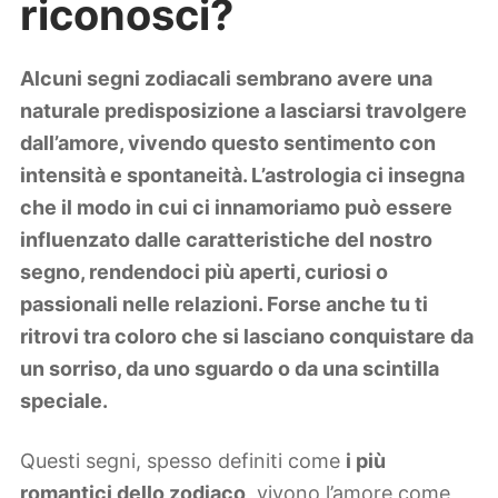
riconosci?
Lifestyle
Piante e fiori
Viaggi
Alcuni segni zodiacali sembrano avere una
naturale predisposizione a lasciarsi travolgere
Zodiaco
dall’amore, vivendo questo sentimento con
intensità e spontaneità. L’astrologia ci insegna
che il modo in cui ci innamoriamo può essere
influenzato dalle caratteristiche del nostro
segno, rendendoci più aperti, curiosi o
passionali nelle relazioni. Forse anche tu ti
ritrovi tra coloro che si lasciano conquistare da
un sorriso, da uno sguardo o da una scintilla
speciale.
Questi segni, spesso definiti come
i più
romantici dello zodiaco
, vivono l’amore come