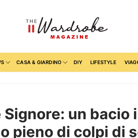
WS
CASA & GIARDINO
DIY
LIFESTYLE
VIAG
e Signore: un bacio
o pieno di colpi di 