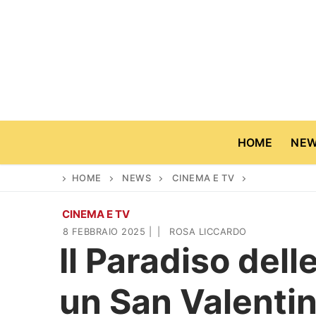
Vai
al
contenuto
HOME
NE
HOME
NEWS
CINEMA E TV
CINEMA E TV
Home
8 FEBBRAIO 2025
|
|
ROSA LICCARDO
Il Paradiso dell
News
un San Valentin
Casa & Giardino
Cinema e TV