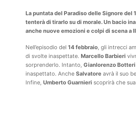
DIY
Arredamento
La puntata del Paradiso delle Signore del 
Lifestyle
Piante e fiori
tenterà di tirarlo su di morale. Un bacio i
Viaggi
anche nuove emozioni e colpi di scena a Il
Zodiaco
Nell’episodio del
14 febbraio
, gli intrecci 
di svolte inaspettate.
Marcello Barbieri
vivr
sorprenderlo. Intanto,
Gianlorenzo Botteri 
inaspettato. Anche
Salvatore
avrà il suo be
Infine,
Umberto Guarnieri
scoprirà che sua 