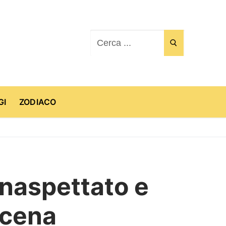
Cerca:
GI
ZODIACO
 inaspettato e
scena