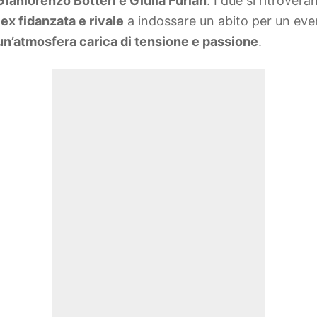
Gianlorenzo Botteri e Giulia Furlan
. I due si ritrover
a
ex fidanzata e rivale
a indossare un abito per un even
un’atmosfera carica di tensione e passione
.