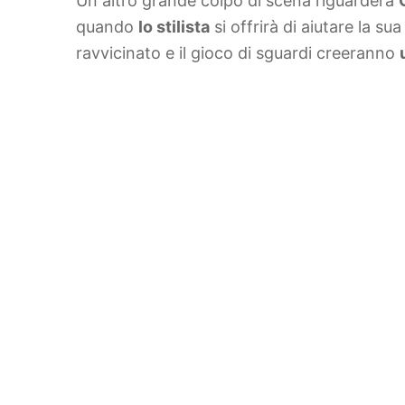
Un altro grande colpo di scena riguarderà
quando
lo stilista
si offrirà di aiutare la su
ravvicinato e il gioco di sguardi creeranno