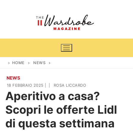
Vai
al
contenuto
HOME
NEWS
NEWS
Home
18 FEBBRAIO 2025
|
|
ROSA LICCARDO
Aperitivo a casa?
News
Scopri le offerte Lidl
Casa & Giardino
Cinema e TV
di questa settimana
DIY
Arredamento