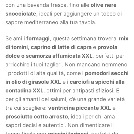
con una bevanda fresca, fino alle
olive nere
snocciolate
, ideali per aggiungere un tocco di
sapore mediterraneo alla tua tavola.
Se ami i
formaggi
, questa settimana troverai
mix
di tomini
,
caprino di latte di capra
e
provola
dolce o scamorza affumicata XXL
, perfetti per
arricchire i tuoi taglieri. Non mancano nemmeno
i prodotti di alta qualità, come i
pomodori secchi
in olio di girasole XXL
e i
carciofi a spicchi alla
contadina XXL
, ottimi per antipasti sfiziosi. E
per gli amanti dei salumi, c’è una grande varietà
tra cui scegliere:
ventricina piccante XXL
e
prosciutto cotto arrosto
, ideali per chi ama
sapori decisi e autentici. Non dimenticare il
tocco finale con
grissini torinesi
, perfetti da