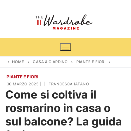
Vai
al
contenuto
HOME
CASA & GIARDINO
PIANTE E FIORI
PIANTE E FIORI
Home
30 MARZO 2025
|
|
FRANCESCA IAFANO
Come si coltiva il
News
rosmarino in casa o
Casa & Giardino
Cinema e TV
sul balcone? La guida
DIY
Arredamento