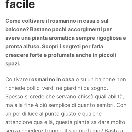
facile
Lifestyle
Piante e fiori
Viaggi
Come coltivare il rosmarino in casa o sul
balcone? Bastano pochi accorgimenti per
Zodiaco
avere una pianta aromatica sempre rigogliosa e
pronta all’uso. Scopri i segreti per farla
crescere forte e profumata anche in piccoli
spazi.
Coltivare
rosmarino in casa
o su un balcone non
richiede pollici verdi né giardini da sogno.
Spesso si crede che servano chissà quali abilità,
ma alla fine è più semplice di quanto sembri. Con
un po’ di luce al punto giusto e qualche
attenzione qua e là, questa pianta sa dare molto
senza chiedere troppo. Il suo profumo? Basta a