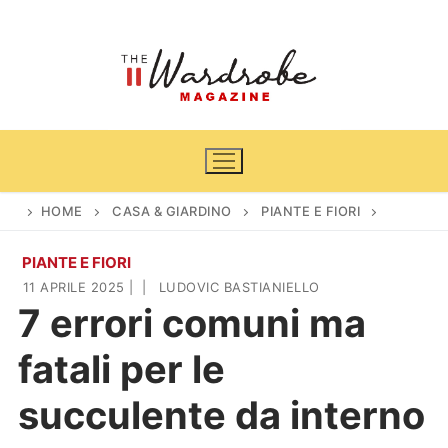
Vai
al
contenuto
HOME
CASA & GIARDINO
PIANTE E FIORI
PIANTE E FIORI
Home
11 APRILE 2025
|
|
LUDOVIC BASTIANIELLO
7 errori comuni ma
News
fatali per le
Casa & Giardino
Cinema e TV
succulente da interno
DIY
Arredamento