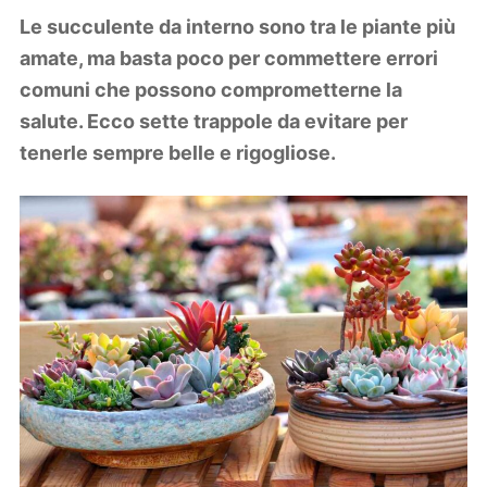
Lifestyle
Le succulente da interno sono tra le piante più
Piante e fiori
amate, ma basta poco per commettere errori
Viaggi
comuni che possono comprometterne la
salute. Ecco sette trappole da evitare per
Zodiaco
tenerle sempre belle e rigogliose.