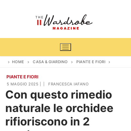
Vai
al
contenuto
HOME
CASA & GIARDINO
PIANTE E FIORI
PIANTE E FIORI
Home
5 MAGGIO 2025
|
|
FRANCESCA IAFANO
Con questo rimedio
News
naturale le orchidee
Casa & Giardino
Cinema e TV
rifioriscono in 2
DIY
Arredamento