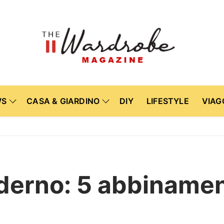
WS
CASA & GIARDINO
DIY
LIFESTYLE
VIAG
rno: 5 abbinamenti