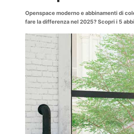
DIY
Arredamento
Openspace moderno e abbinamenti di colo
Lifestyle
Piante e fiori
fare la differenza nel 2025? Scopri i 5 
Viaggi
Zodiaco