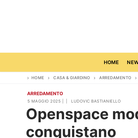
Vai
al
contenuto
HOME
NE
HOME
CASA & GIARDINO
ARREDAMENTO
ARREDAMENTO
Home
5 MAGGIO 2025
|
|
LUDOVIC BASTIANIELLO
Openspace mode
News
conquistano
Casa & Giardino
Cinema e TV