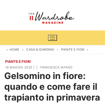
Vai
al
contenuto
HOME
CASA & GIARDINO
PIANTE E FIORI
PIANTE E FIORI
Home
19 MAGGIO 2025
|
|
FRANCESCA IAFANO
Gelsomino in fiore:
News
quando e come fare il
Casa & Giardino
Cinema e TV
trapianto in primavera
DIY
Arredamento