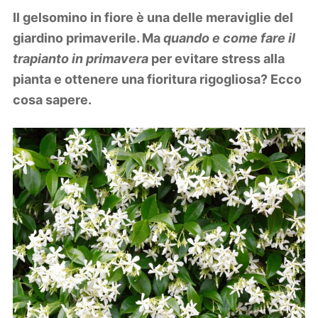
Lifestyle
Il gelsomino in fiore è una delle meraviglie del
Piante e fiori
giardino primaverile. Ma
quando e come fare il
Viaggi
trapianto in primavera
per evitare stress alla
pianta e ottenere una fioritura rigogliosa? Ecco
Zodiaco
cosa sapere.