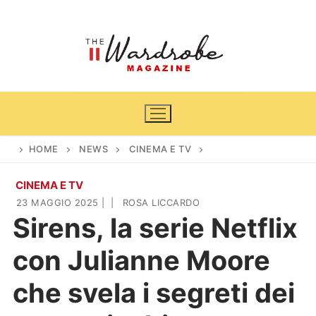
Vai
al
contenuto
HOME
NEWS
CINEMA E TV
CINEMA E TV
Home
23 MAGGIO 2025
|
|
ROSA LICCARDO
Sirens, la serie Netflix
News
con Julianne Moore
Casa & Giardino
Cinema e TV
che svela i segreti dei
DIY
Arredamento