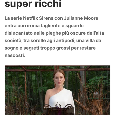
super ricchi
Lifestyle
Piante e fiori
Viaggi
La serie Netflix Sirens con Julianne Moore
entra con ironia tagliente e sguardo
Zodiaco
disincantato nelle pieghe più oscure dell’alta
società, tra sorelle agli antipodi, una villa da
sogno e segreti troppo grossi per restare
nascosti.