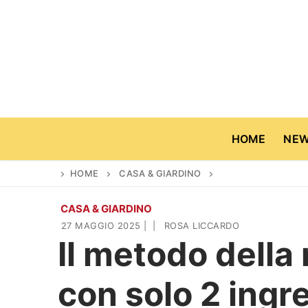
Vai
al
contenuto
HOME
NE
HOME
CASA & GIARDINO
CASA & GIARDINO
Home
27 MAGGIO 2025
|
|
ROSA LICCARDO
Il metodo della
News
con solo 2 ingr
Casa & Giardino
Cinema e TV