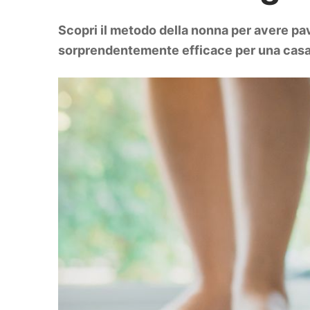
DIY
Arredamento
Scopri il metodo della nonna per avere pa
Lifestyle
Piante e fiori
sorprendentemente efficace per una casa
Viaggi
Zodiaco