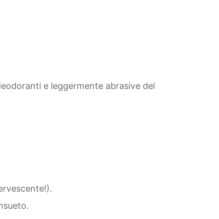
 deodoranti e leggermente abrasive del
ervescente!).
onsueto.