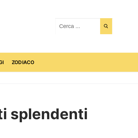
Cerca:
GI
ZODIACO
i splendenti