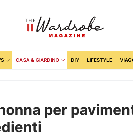
WS
CASA & GIARDINO
DIY
LIFESTYLE
VIAG
 nonna per paviment
edienti