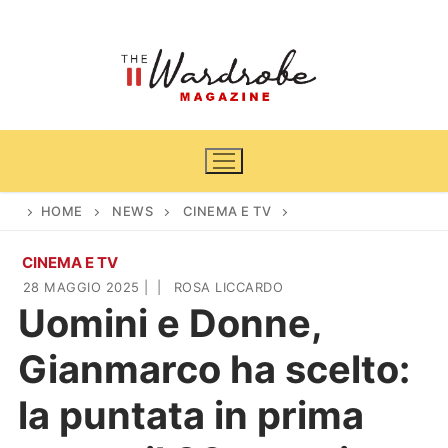
Vai
al
contenuto
HOME
NEWS
CINEMA E TV
CINEMA E TV
Home
28 MAGGIO 2025
|
|
ROSA LICCARDO
Uomini e Donne,
News
Gianmarco ha scelto:
Casa & Giardino
Cinema e TV
la puntata in prima
DIY
Arredamento