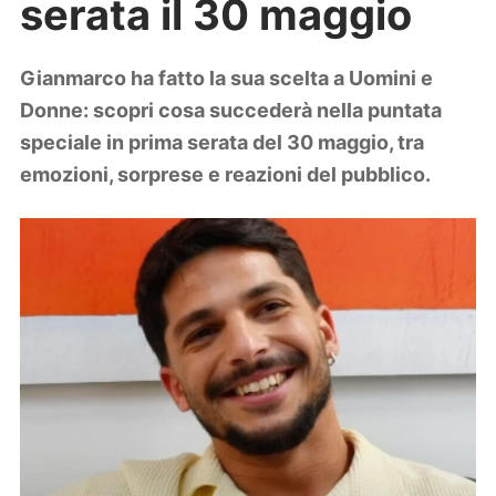
serata il 30 maggio
Lifestyle
Piante e fiori
Viaggi
Gianmarco ha fatto la sua scelta a Uomini e
Donne: scopri cosa succederà nella puntata
Zodiaco
speciale in prima serata del 30 maggio, tra
emozioni, sorprese e reazioni del pubblico.