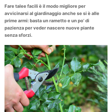
Lifestyle
Fare talee facili è il modo migliore per
Piante e fiori
avvicinarsi al giardinaggio anche se si è alle
Viaggi
prime armi: basta un rametto e un po’ di
pazienza per veder nascere nuove piante
Zodiaco
senza sforzi.