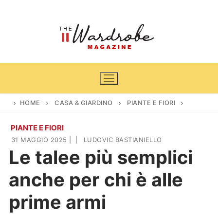
Vai
al
contenuto
HOME
CASA & GIARDINO
PIANTE E FIORI
PIANTE E FIORI
Home
31 MAGGIO 2025
|
|
LUDOVIC BASTIANIELLO
Le talee più semplici
News
anche per chi è alle
Casa & Giardino
Cinema e TV
prime armi
DIY
Arredamento