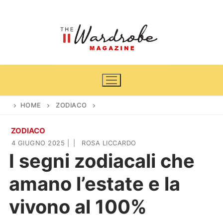
Vai
al
contenuto
HOME
ZODIACO
ZODIACO
Home
4 GIUGNO 2025
|
|
ROSA LICCARDO
I segni zodiacali che
News
amano l’estate e la
Casa & Giardino
Cinema e TV
vivono al 100%
DIY
Arredamento