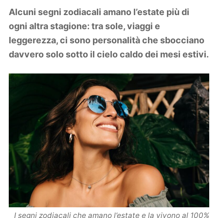
Lifestyle
Alcuni segni zodiacali amano l’estate più di
Piante e fiori
ogni altra stagione: tra sole, viaggi e
Viaggi
leggerezza, ci sono personalità che sbocciano
davvero solo sotto il cielo caldo dei mesi estivi.
Zodiaco
I segni zodiacali che amano l’estate e la vivono al 100%