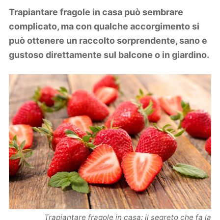
Lifestyle
Trapiantare fragole in casa può sembrare
Piante e fiori
complicato, ma con qualche accorgimento si
Viaggi
può ottenere un raccolto sorprendente, sano e
gustoso direttamente sul balcone o in giardino.
Zodiaco
Trapiantare fragole in casa: il segreto che fa la