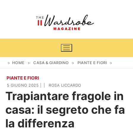
Vai
al
contenuto
HOME
CASA & GIARDINO
PIANTE E FIORI
PIANTE E FIORI
Home
5 GIUGNO 2025
|
|
ROSA LICCARDO
Trapiantare fragole in
News
casa: il segreto che fa
Casa & Giardino
Cinema e TV
la differenza
DIY
Arredamento