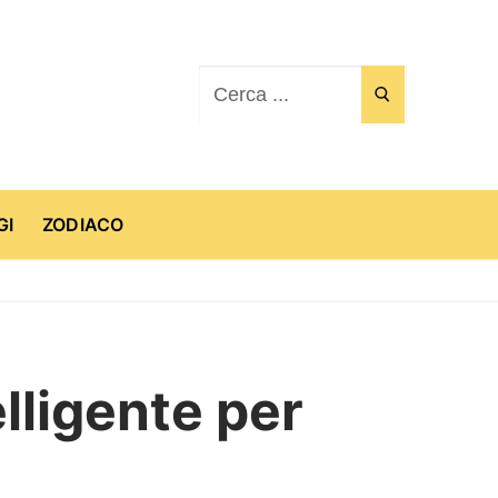
Cerca:
GI
ZODIACO
elligente per