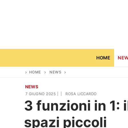
Vai
al
contenuto
HOME
NE
HOME
NEWS
NEWS
Home
7 GIUGNO 2025
|
|
ROSA LICCARDO
3 funzioni in 1: 
News
spazi piccoli
Casa & Giardino
Cinema e TV