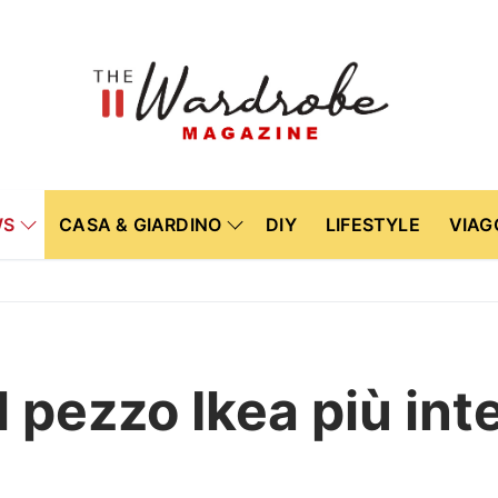
WS
CASA & GIARDINO
DIY
LIFESTYLE
VIAG
il pezzo Ikea più int