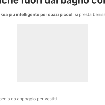
nche fuori dal bagno co
Ikea più intelligente per spazi piccoli
si presta beniss
sedia da appoggio per vestiti