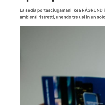
DIY
Arredamento
La sedia portasciugamani Ikea RÅGRUND in 
Lifestyle
Piante e fiori
ambienti ristretti, unendo tre usi in un sol
Viaggi
Zodiaco