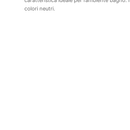
caratteristica ideale per l’ambiente bagno. 
colori neutri.