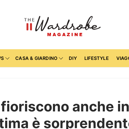
WS
CASA & GIARDINO
DIY
LIFESTYLE
VIAG
 fioriscono anche i
ltima è sorprenden