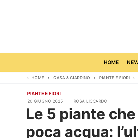
Vai
al
contenuto
HOME
NE
HOME
CASA & GIARDINO
PIANTE E FIORI
PIANTE E FIORI
Home
20 GIUGNO 2025
|
|
ROSA LICCARDO
Le 5 piante che
News
poca acqua: l’u
Casa & Giardino
Cinema e TV