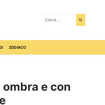
Cerca:
GI
ZODIACO
n ombra e con
te