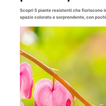
DIY
Arredamento
Scopri 5 piante resistenti che fioriscono 
Lifestyle
Piante e fiori
spazio colorato e sorprendente, con poc
Viaggi
Zodiaco