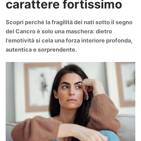
carattere fortissimo
Lifestyle
Piante e fiori
Viaggi
Scopri perché la fragilità dei nati sotto il segno
del Cancro è solo una maschera: dietro
Zodiaco
l’emotività si cela una forza interiore profonda,
autentica e sorprendente.