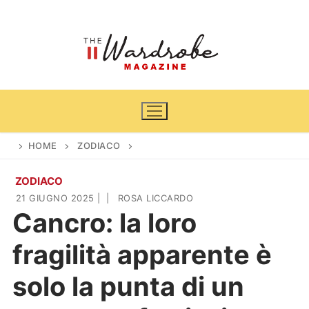
Vai
al
contenuto
HOME
ZODIACO
ZODIACO
Home
21 GIUGNO 2025
|
|
ROSA LICCARDO
Cancro: la loro
News
fragilità apparente è
Casa & Giardino
Cinema e TV
solo la punta di un
DIY
Arredamento