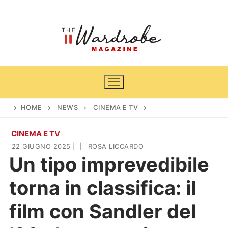
Vai
al
contenuto
HOME
NEWS
CINEMA E TV
CINEMA E TV
Home
22 GIUGNO 2025
|
|
ROSA LICCARDO
Un tipo imprevedibile
News
torna in classifica: il
Casa & Giardino
Cinema e TV
film con Sandler del
DIY
Arredamento