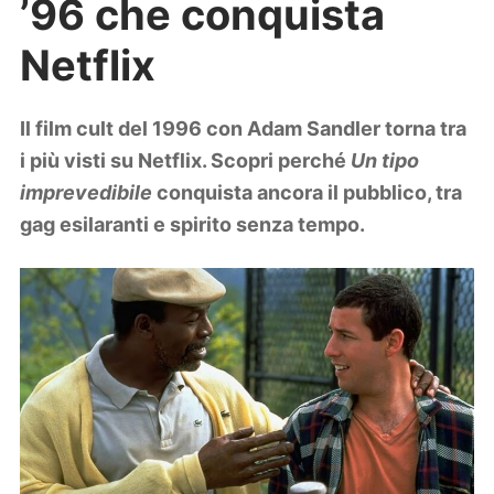
’96 che conquista
Lifestyle
Piante e fiori
Netflix
Viaggi
Zodiaco
Il film cult del 1996 con Adam Sandler torna tra
i più visti su Netflix. Scopri perché
Un tipo
imprevedibile
conquista ancora il pubblico, tra
gag esilaranti e spirito senza tempo.